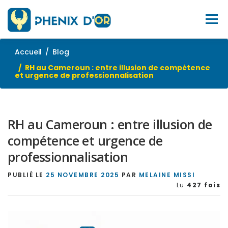
Aller
au
Menu
contenu
Accueil
Blog
ACCUEIL
SERVICES
OUTILS
FORMATIONS
RH au Cameroun : entre illusion de compétence
et urgence de professionnalisation
EMPLOI
BLOG
À PROPOS
SITE WEB
RH au Cameroun : entre illusion de
CONTACTEZ-NOUS
compétence et urgence de
professionnalisation
PUBLIÉ LE
25 NOVEMBRE 2025
PAR
MELAINE MISSI
Lu
427 fois