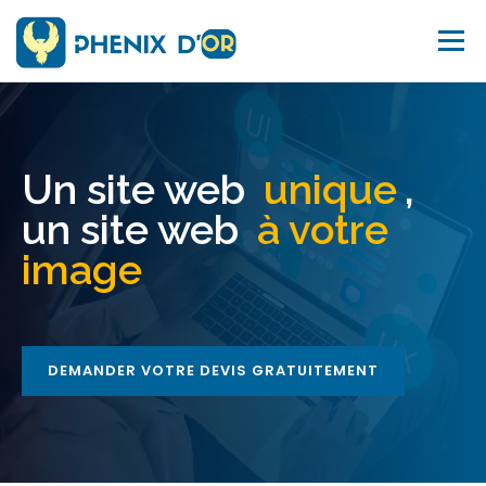
Aller
au
Menu
contenu
ACCUEIL
SERVICES
OUTILS
FORMATIONS
Un site web
unique
,
EMPLOI
BLOG
À PROPOS
SITE WEB
un site web
à votre
image
CONTACTEZ-NOUS
DEMANDER VOTRE DEVIS GRATUITEMENT