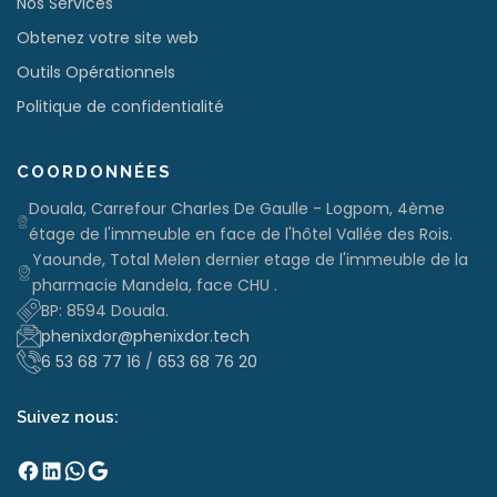
Nos Services
prête à être envoyée !
Obtenez votre site web
Outils Opérationnels
Politique de confidentialité
COORDONNÉES
Douala, Carrefour Charles De Gaulle - Logpom, 4ème
étage de l'immeuble en face de l'hôtel Vallée des Rois.
Yaounde, Total Melen dernier etage de l'immeuble de la
pharmacie Mandela, face CHU .
BP: 8594 Douala.
phenixdor@phenixdor.tech
6 53 68 77 16
/
653 68 76 20
Suivez nous:
Facebook
LinkedIn
WhatsApp
Google