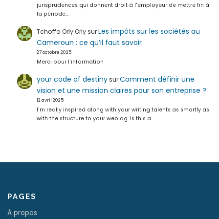
jurisprudences qui donnent droit à l'employeur de mettre fin à
la période…
Les impôts sur les sociétés au
Tchoffo Orly Orly
sur
Cameroun : ce qu’il faut savoir
27 octobre 2025
Merci pour l'information
your code of destiny
Comment définir une
sur
vision et une mission claires pour son entreprise ?
12 avril 2025
I'm really inspired along with your writing talents as smartly as
with the structure to your weblog. Is this a…
PAGES
À propos