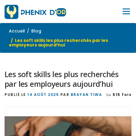
Aller
au
Menu
contenu
Accueil
Blog
ACCUEIL
SERVICES
OUTILS
FORMATIONS
Les soft skills les plus recherchés par les
employeurs aujourd’hui
EMPLOI
BLOG
À PROPOS
SITE WEB
Les soft skills les plus recherchés
CONTACTEZ-NOUS
par les employeurs aujourd’hui
PUBLIÉ LE
14 AOÛT 2025
PAR
BRAYAN TIWA
Lu
515 fois