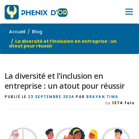
Aller
au
Menu
contenu
Accueil
Blog
ACCUEIL
SERVICES
OUTILS
FORMATIONS
La diversité et l’inclusion en entreprise : un
atout pour réussir
EMPLOI
BLOG
À PROPOS
SITE WEB
La diversité et l’inclusion en
CONTACTEZ-NOUS
entreprise : un atout pour réussir
PUBLIÉ LE
23 SEPTEMBRE 2024
PAR
BRAYAN TIWA
Lu
1374 fois