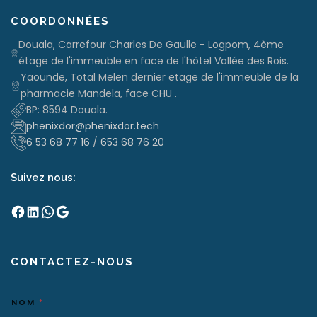
COORDONNÉES
Douala, Carrefour Charles De Gaulle - Logpom, 4ème
étage de l'immeuble en face de l'hôtel Vallée des Rois.
Yaounde, Total Melen dernier etage de l'immeuble de la
pharmacie Mandela, face CHU .
BP: 8594 Douala.
phenixdor@phenixdor.tech
6 53 68 77 16
/
653 68 76 20
Suivez nous:
Facebook
LinkedIn
WhatsApp
Google
CONTACTEZ-NOUS
NOM
*