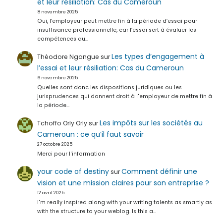
et leur résiliation: Cas du Cameroun
8 novembre 2025
Oui, l’employeur peut mettre fin à la période d’essai pour
insuffisance professionnelle, car l’essai sert à évaluer les
compétences du…
Les types d’engagement à
Théodore Ngangue
sur
l’essai et leur résiliation: Cas du Cameroun
6 novembre 2025
Quelles sont donc les dispositions juridiques ou les
jurisprudences qui donnent droit à l'employeur de mettre fin à
la période…
Les impôts sur les sociétés au
Tchoffo Orly Orly
sur
Cameroun : ce qu’il faut savoir
27 octobre 2025
Merci pour l'information
your code of destiny
Comment définir une
sur
vision et une mission claires pour son entreprise ?
12 avril 2025
I'm really inspired along with your writing talents as smartly as
with the structure to your weblog. Is this a…