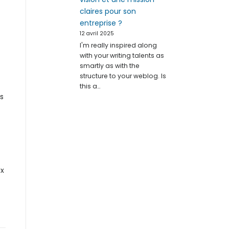
claires pour son
entreprise ?
12 avril 2025
I'm really inspired along
with your writing talents as
smartly as with the
structure to your weblog. Is
this a…
s
ux