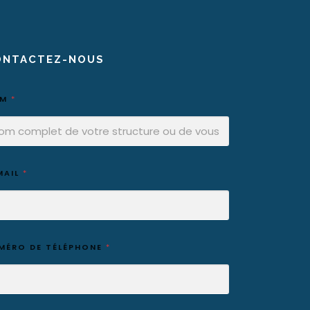
ONTACTEZ-NOUS
OM
*
MAIL
*
MÉRO DE TÉLÉPHONE
*