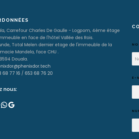
RDONNÉES
C
la, Carrefour Charles De Gaulle - Logpom, 4ème étage
immeuble en face de l'hôtel Vallée des Rois.
nde, Total Melen dernier etage de l'immeuble de la
N
macie Mandela, face CHU .
 8594 Douala.
nixdor@phenixdor.tech
3 68 77 16
/
653 68 76 20
E-
z nous:
WhatsApp
Google
NU