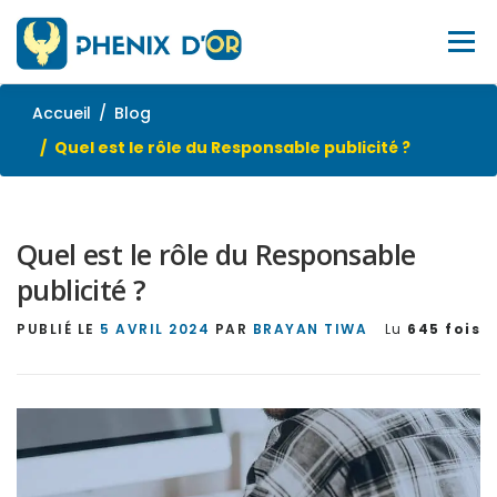
Aller
au
Menu
contenu
Accueil
Blog
ACCUEIL
SERVICES
OUTILS
FORMATIONS
Quel est le rôle du Responsable publicité ?
EMPLOI
BLOG
À PROPOS
SITE WEB
Quel est le rôle du Responsable
publicité ?
CONTACTEZ-NOUS
PUBLIÉ LE
5 AVRIL 2024
PAR
BRAYAN TIWA
Lu
645 fois