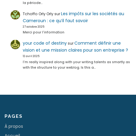
la période…
Les impôts sur les sociétés au
Tchoffo Orly Orly
sur
Cameroun : ce qu’il faut savoir
27 octobre 2025
Merci pour l'information
your code of destiny
Comment définir une
sur
vision et une mission claires pour son entreprise ?
12 avril 2025
I'm really inspired along with your writing talents as smartly as
with the structure to your weblog. Is this a…
PAGES
À propos
Accueil