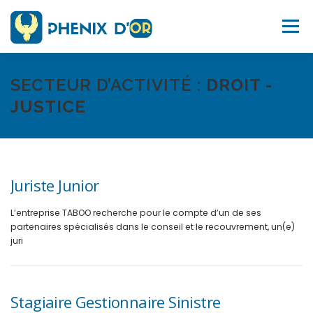
Aller
au
Menu
contenu
ACCUEIL
SERVICES
OUTILS
FORMATIONS
SECTEUR D’ACTIVITÉ :
DROIT -
JUSTICE
EMPLOI
BLOG
À PROPOS
SITE WEB
Juriste Junior
CONTACTEZ-NOUS
L’entreprise TABOO recherche pour le compte d’un de ses
partenaires spécialisés dans le conseil et le recouvrement, un(e)
juri
Stagiaire Gestionnaire Sinistre