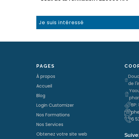
Je suis intéressé
PAGES
COO
À propos
Doua
de l'
Accueil
Yaou
Blog
phar
BP:
Login Customizer
phe
Nos Formations
6 5
Nos Services
Obtenez votre site web
Suive