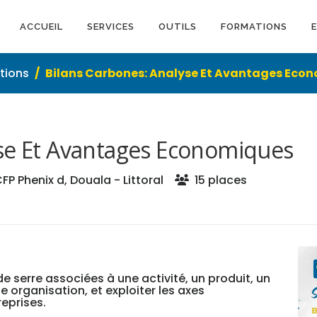
ACCUEIL
SERVICES
OUTILS
FORMATIONS
tions
Bilans Carbones: Analyse Et Avantages Eco
yse Et Avantages Economiques
P Phenix d, Douala - Littoral
15 places
e serre associées à une activité, un produit, un
ne organisation, et exploiter les axes
eprises.