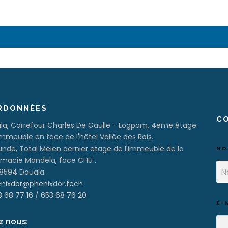
RDONNÉES
C
la, Carrefour Charles De Gaulle - Logpom, 4ème étage
immeuble en face de l'hôtel Vallée des Rois.
nde, Total Melen dernier etage de l'immeuble de la
N
macie Mandela, face CHU .
 8594 Douala.
nixdor@phenixdor.tech
3 68 77 16
/
653 68 76 20
*
E-
N
U
z nous:
M