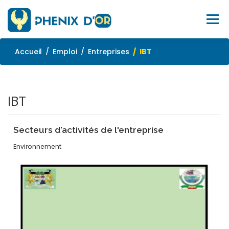
Aller
au
Menu
contenu
Accueil
Emploi
Entreprises
IBT
ACCUEIL
SERVICES
OUTILS
FORMATIONS
IBT
EMPLOI
BLOG
À PROPOS
SITE WEB
Secteurs d’activités de l'entreprise
CONTACTEZ-NOUS
Environnement